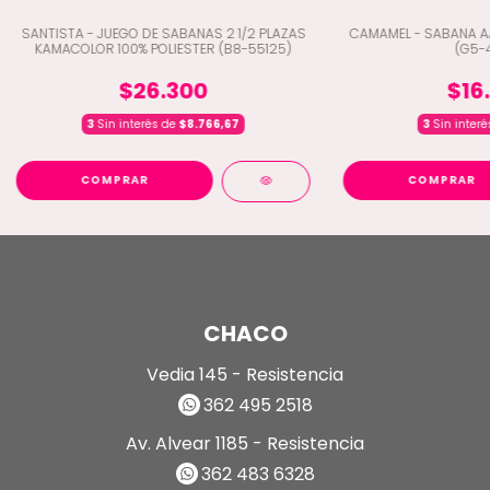
SANTISTA - JUEGO DE SABANAS 2 1/2 PLAZAS
CAMAMEL - SABANA AJ
KAMACOLOR 100% POLIESTER (B8-55125)
(G5-
$26.300
$16
3
Sin interés de
$8.766,67
3
Sin inter
COMPRAR
COMPRAR
CHACO
Vedia 145 - Resistencia
362 495 2518
Av. Alvear 1185 - Resistencia
362 483 6328