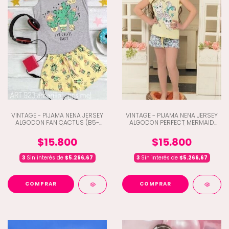
VINTAGE - PIJAMA NENA JERSEY
VINTAGE - PIJAMA NENA JERSEY
ALGODON FAN CACTUS (B5-
ALGODON PERFECT MERMAID
923)
(B5-924)
$15.800
$15.800
3
Sin interés de
$5.266,67
3
Sin interés de
$5.266,67
COMPRAR
COMPRAR