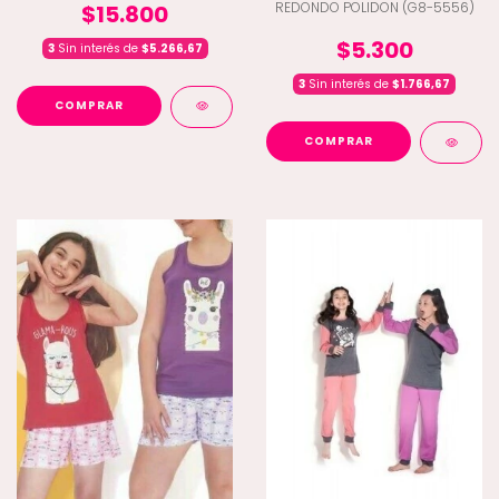
REDONDO POLIDON (G8-5556)
$15.800
$5.300
3
Sin interés de
$5.266,67
3
Sin interés de
$1.766,67
COMPRAR
COMPRAR