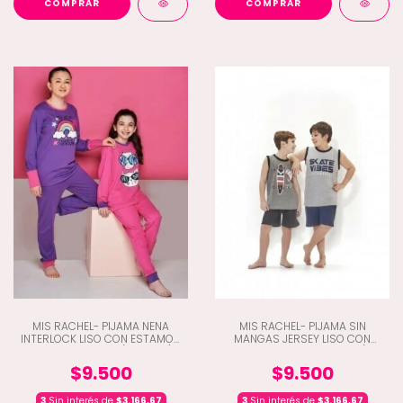
COMPRAR
COMPRAR
MIS RACHEL- PIJAMA NENA
MIS RACHEL- PIJAMA SIN
INTERLOCK LISO CON ESTAMOA
MANGAS JERSEY LISO CON
Y PANTALON LISO (G8-7150)
ESTAMPA Y PANTALON LISO (G8-
7060)
$9.500
$9.500
3
Sin interés de
$3.166,67
3
Sin interés de
$3.166,67