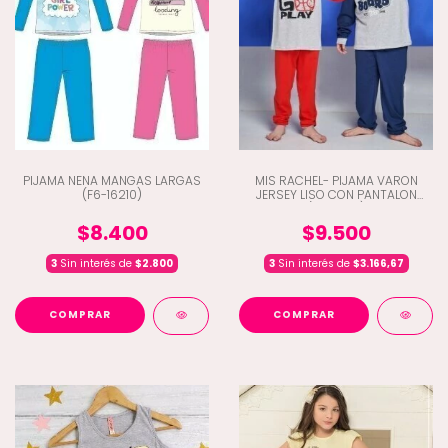
PIJAMA NENA MANGAS LARGAS
MIS RACHEL- PIJAMA VARON
(F6-16210)
JERSEY LISO CON PANTALON
(G8-7162)
$8.400
$9.500
3
Sin interés de
$2.800
3
Sin interés de
$3.166,67
COMPRAR
COMPRAR