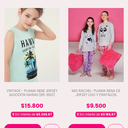
VINTAGE - PIJAMA NENE JERSEY
MIS RACHEL- PIJAMA NENA DE
ALGODÓN HAWAII (B5-860)
JERSEY LISO Y PANTALON
ESTAMPADO (G8-7151)
$15.800
$9.500
3
Sin interés de
$5.266,67
3
Sin interés de
$3.166,67