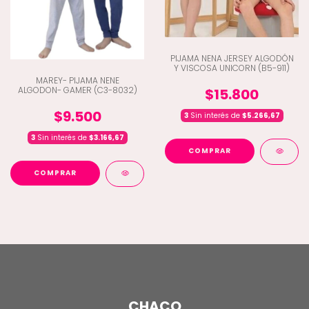
PIJAMA NENA JERSEY ALGODÓN
Y VISCOSA UNICORN (B5-911)
MAREY- PIJAMA NENE
ALGODON- GAMER (C3-8032)
$15.800
$9.500
3
Sin interés de
$5.266,67
3
Sin interés de
$3.166,67
COMPRAR
COMPRAR
CHACO