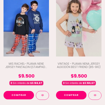
MIS RACHEL- PIJAMA NENE
VINTAGE - PIJAMA NENA JERSEY
JERSEY PANTALON ESTAMPADO
ALGODÓN BEST FRIEND (B5-910)
(G8-7161)
$9.500
$9.500
3
Sin interés de
$3.166,67
3
Sin interés de
$3.166,67
COMPRAR
COMPRAR