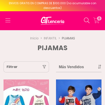
ENVIOS GRATIS EN COMPRAS DE $100.000 (no acumulable con
descuentos)
0
Inicio
>
INFANTIL
>
PIJAMAS
PIJAMAS
Filtrar