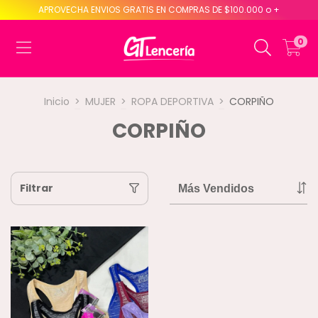
APROVECHA ENVIOS GRATIS EN COMPRAS DE $100.000 o +
0
Inicio
>
MUJER
>
ROPA DEPORTIVA
>
CORPIÑO
CORPIÑO
Filtrar