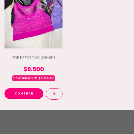
TOP DEPORTIVO (G5-35)
$9.500
3
Sin interés de
$3.166,67
COMPRAR