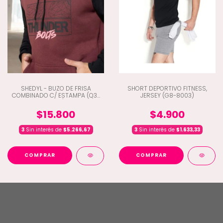
SHEDYL - BUZO DE FRISA
SHORT DEPORTIVO FITNESS,
COMBINADO C/ ESTAMPA (Q3-
JERSEY (G8-8003)
3242)
$15.800
$4.900
3
Sin interés de
$5.266,67
3
Sin interés de
$1.633,33
COMPRAR
COMPRAR