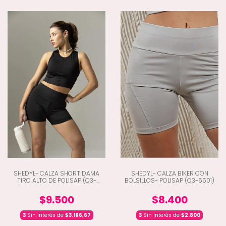
SHEDYL- CALZA SHORT DAMA
SHEDYL- CALZA BIKER CON
TIRO ALTO DE POLISAP (Q3-
BOLSILLOS- POLISAP (Q3-6501)
6443)
$9.500
$8.400
3
Sin interés de
$3.166,67
3
Sin interés de
$2.800