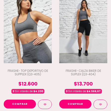
FRASHE- TOP DEPORTIVO DE
FRASHE- CALZA BIKER DE
SUPPLEX (Q3-405)
SUPLEX (Q3-404)
$12.600
$13.700
3
Sin interés de
$4.200
3
Sin interés de
$4.566,67
COMPRAR
COMPRAR