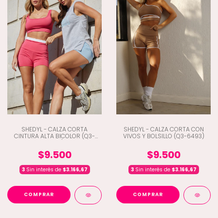
SHEDYL - CALZA CORTA
SHEDYL - CALZA CORTA CON
CINTURA ALTA BICOLOR (Q3-
VIVOS Y BOLSILLO (Q3-6493)
6495)
$9.500
$9.500
3
Sin interés de
$3.166,67
3
Sin interés de
$3.166,67
COMPRAR
COMPRAR