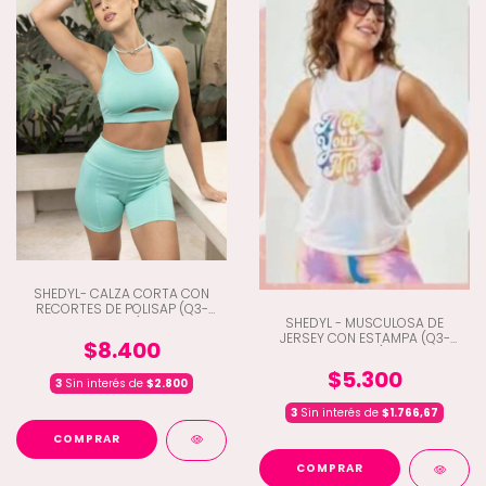
SHEDYL- CALZA CORTA CON
RECORTES DE POLISAP (Q3-
SHEDYL - MUSCULOSA DE
6446)
JERSEY CON ESTAMPA (Q3-
$8.400
5220)
$5.300
3
Sin interés de
$2.800
3
Sin interés de
$1.766,67
COMPRAR
COMPRAR