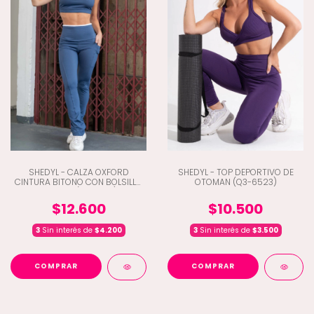
SHEDYL - CALZA OXFORD
SHEDYL - TOP DEPORTIVO DE
CINTURA BITONO CON BOLSILLO
OTOMAN (Q3-6523)
POLISAP (Q3-6512)
$12.600
$10.500
3
Sin interés de
$4.200
3
Sin interés de
$3.500
COMPRAR
COMPRAR