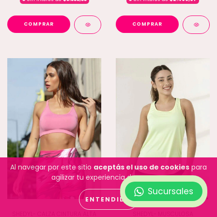
COMPRAR
COMPRAR
Al navegar por este sitio
aceptás el uso de cookies
para
agilizar tu experiencia de compra.
Sucursales
ENTENDIDO
SHEDYL- CALZA CINTURA ALTA
SHEDYL- MUSCULOSA