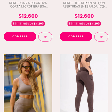
KIERO - CALZA DEPORTIVA
KIERO - TOP DEPORTIVO CON
CORTA MICROFIBRA LISA
ABERTURAS EN ESPALDA (C2-
CINTURA V (C2-17304)
17227)
$12.600
$12.600
3
Sin interés de
$4.200
3
Sin interés de
$4.200
COMPRAR
COMPRAR