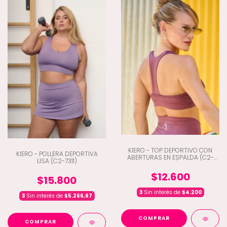
KIERO - TOP DEPORTIVO CON
KIERO - POLLERA DEPORTIVA
ABERTURAS EN ESPALDA (C2-
LISA (C2-7311)
7227)
$12.600
$15.800
3
Sin interés de
$4.200
3
Sin interés de
$5.266,67
COMPRAR
COMPRAR