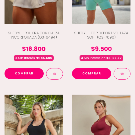
SHEDYL - POLLERA CON CALZA
SHEDYL - TOP DEPORTIVO TAZA
INCORPORADA (Q3-6494)
SOFT (Q3-7090)
$16.800
$9.500
3
Sin interés de
$5.600
3
Sin interés de
$3.166,67
COMPRAR
COMPRAR