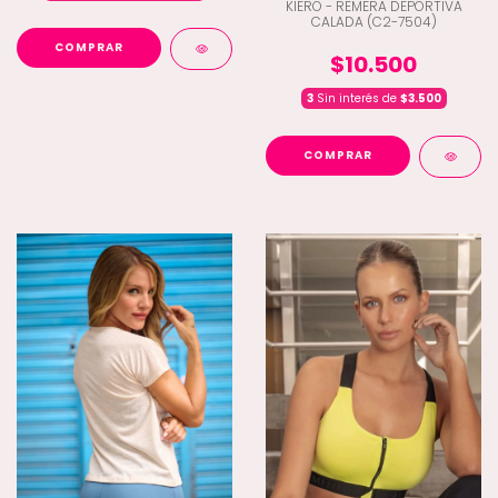
KIERO - REMERA DEPORTIVA
CALADA (C2-7504)
COMPRAR
$10.500
3
Sin interés de
$3.500
COMPRAR