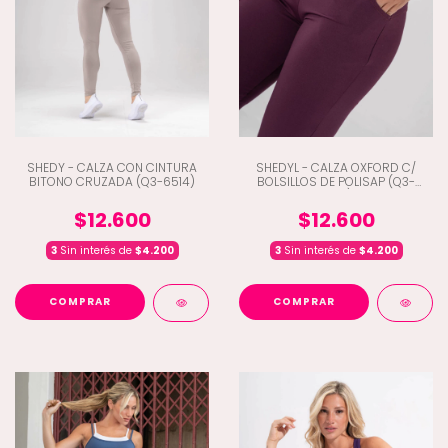
SHEDY - CALZA CON CINTURA
SHEDYL - CALZA OXFORD C/
BITONO CRUZADA (Q3-6514)
BOLSILLOS DE POLISAP (Q3-
6513)
$12.600
$12.600
3
Sin interés de
$4.200
3
Sin interés de
$4.200
COMPRAR
COMPRAR