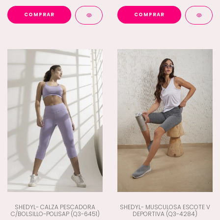
COMPRAR
COMPRAR
SHEDYL- CALZA PESCADORA
SHEDYL- MUSCULOSA ESCOTE V
C/BOLSILLO-POLISAP (Q3-6451)
DEPORTIVA (Q3-4284)