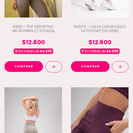
KIERO - TOP DEPORTIVO
SHEDYL - CALZA CON BOLSILLO
MICROFIBRA C/ ESPALDA
DE POLISAP (Q3-6518)
CRUZADA (C2-17205)
$12.600
$12.600
3
Sin interés de
$4.200
3
Sin interés de
$4.200
COMPRAR
COMPRAR