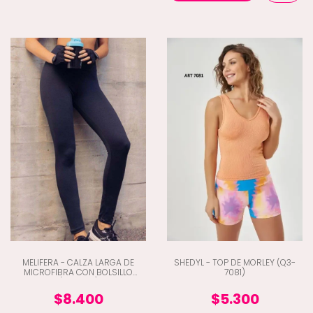
MELIFERA - CALZA LARGA DE
SHEDYL - TOP DE MORLEY (Q3-
MICROFIBRA CON BOLSILLO
7081)
(Q8-620)
$8.400
$5.300