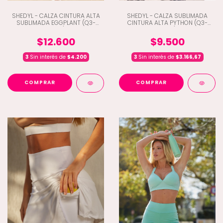
SHEDYL - CALZA CINTURA ALTA
SHEDYL - CALZA SUBLIMADA
SUBLIMADA EGGPLANT (Q3-
CINTURA ALTA PYTHON (Q3-
6485)
6423)
$12.600
$9.500
3
Sin interés de
$4.200
3
Sin interés de
$3.166,67
COMPRAR
COMPRAR