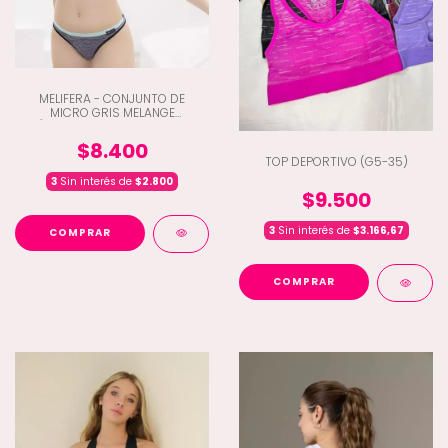
MELIFERA - CONJUNTO DE
MICRO GRIS MELANGE
C/ESPALDA DEPORTIVA Y RED
DRY FIT (Q8-299)
$8.400
TOP DEPORTIVO (G5-35)
3
Sin interés de
$2.800
$9.500
3
Sin interés de
$3.166,67
COMPRAR
COMPRAR