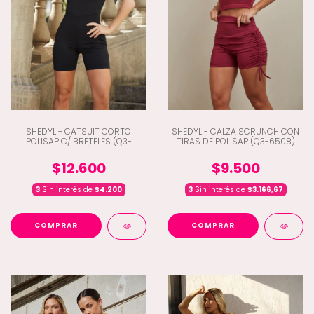
SHEDYL - CATSUIT CORTO
SHEDYL - CALZA SCRUNCH CON
POLISAP C/ BRETELES (Q3-
TIRAS DE POLISAP (Q3-6508)
6500)
$12.600
$9.500
3
Sin interés de
$4.200
3
Sin interés de
$3.166,67
COMPRAR
COMPRAR