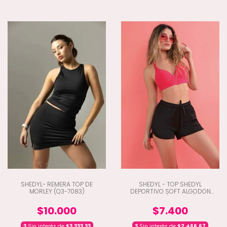
SHEDYL- REMERA TOP DE
SHEDYL - TOP SHEDYL
MORLEY (Q3-7083)
DEPORTIVO SOFT ALGODON
LYCRA (Q3-2125)
$10.000
$7.400
3
Sin interés de
$3.333,33
3
Sin interés de
$2.466,67