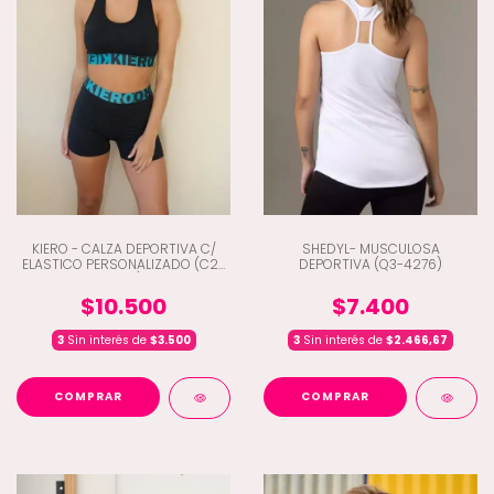
KIERO - CALZA DEPORTIVA C/
SHEDYL- MUSCULOSA
ELASTICO PERSONALIZADO (C2-
DEPORTIVA (Q3-4276)
7308)
$10.500
$7.400
3
Sin interés de
$3.500
3
Sin interés de
$2.466,67
COMPRAR
COMPRAR