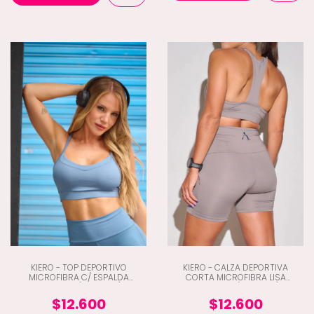
KIERO - TOP DEPORTIVO
KIERO - CALZA DEPORTIVA
MICROFIBRA C/ ESPALDA
CORTA MICROFIBRA LISA
CRUZADA (C2-7205)
CINTUTA V (C2-7304)
$12.600
$12.600