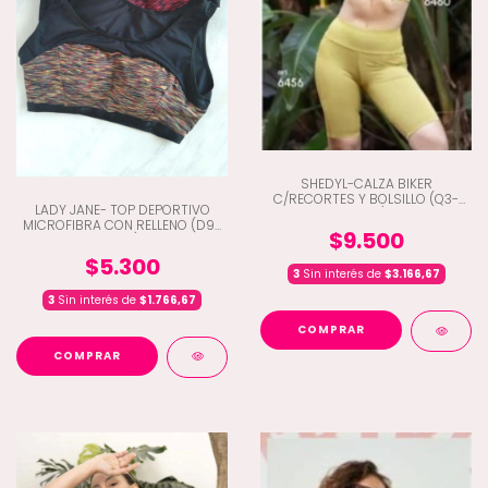
SHEDYL-CALZA BIKER
C/RECORTES Y BOLSILLO (Q3-
LADY JANE- TOP DEPORTIVO
6456)
MICROFIBRA CON RELLENO (D9-
$9.500
2018)
$5.300
3
Sin interés de
$3.166,67
3
Sin interés de
$1.766,67
COMPRAR
COMPRAR