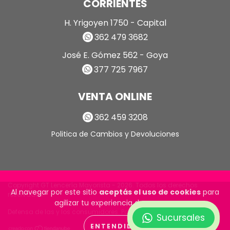
CORRIENTES
H. Yrigoyen 1750 - Capital
362 479 3682
José E. Gómez 562 - Goya
377 725 7967
VENTA ONLINE
362 459 3208
Politica de Cambios y Devoluciones
Copyright GT Lencería Mayorista - 2026. Todos los derechos
Al navegar por este sitio
aceptás el uso de cookies
para
reservados.
agilizar tu experiencia de compra.
Defensa de las y los consumidores. Para reclamos
ingrese aquí
Sucursales
ENTENDIDO