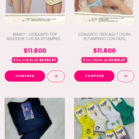
MAREY - CONJUNTO TOP
CONJUNTO TEEN ALG Y LYCRA
ALGODON Y LYCRA ESTAMPADO
ESTAMPADO CON TAZA
CULOTTE (C3-747)
DESMONTABLE (C3-3017)
$11.600
$11.600
3
Sin interés de
$3.866,67
3
Sin interés de
$3.866,67
COMPRAR
COMPRAR