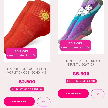
30% OFF
Comprando 12 o más
30% OFF
Comprando 12 o más
ELEMENTO - MEDIA TERMICA
INFANTIL (G2-740)
ELEMENTO - MEDIAS SOQUETES
MORLEY CHICOS (G2-104MS)
$6.300
$2.900
3
Sin interés de
$2.100
3
Sin interés de
$966,67
COMPRAR
COMPRAR