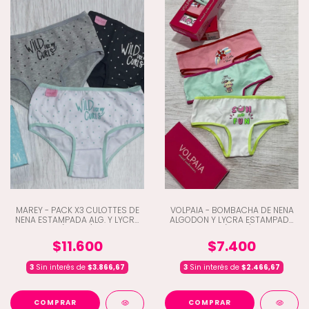
MAREY - PACK X3 CULOTTES DE
VOLPAIA - BOMBACHA DE NENA
NENA ESTAMPADA ALG. Y LYCRA
ALGODON Y LYCRA ESTAMPADA
(C3-98)
X3 (K9-10)
$11.600
$7.400
3
Sin interés de
$3.866,67
3
Sin interés de
$2.466,67
COMPRAR
COMPRAR