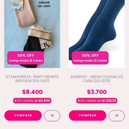
30% OFF
30% OFF
Comprando 12 o más
Comprando 12 o más
GT MAYORISTA- PANTY INFANTIL
ELEMENTO - MEDIA COLEGIAL 1/2
AFELPADA (G5-1097)
CAÑA (G2-1070)
$8.400
$3.700
3
Sin interés de
$2.800
3
Sin interés de
$1.233,33
COMPRAR
COMPRAR