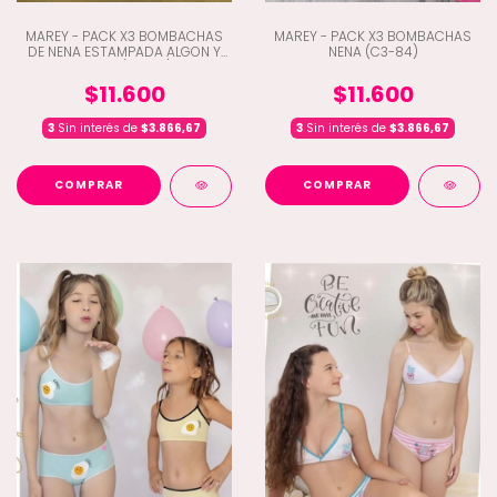
MAREY - PACK X3 BOMBACHAS
MAREY - PACK X3 BOMBACHAS
DE NENA ESTAMPADA ALGON Y
NENA (C3-84)
LYCRA (C3-97)
$11.600
$11.600
3
Sin interés de
$3.866,67
3
Sin interés de
$3.866,67
COMPRAR
COMPRAR