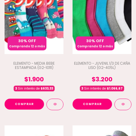
30% OFF
30% OFF
Comprando 12 o más
Comprando 12 o más
ELEMENTO - MEDIA BEBE
ELEMENTO - JUVENIL 1/3 DE CAÑA
ESTAMPADA (G2-10111)
LISO (G2-405L)
$1.900
$3.200
3
Sin interés de
$633,33
3
Sin interés de
$1.066,67
COMPRAR
COMPRAR