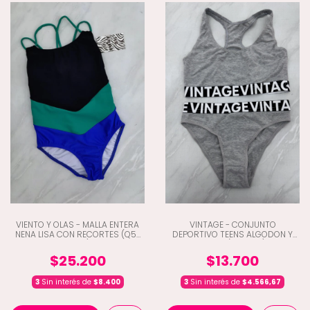
VIENTO Y OLAS - MALLA ENTERA
VINTAGE - CONJUNTO
NENA LISA CON RECORTES (Q5-
DEPORTIVO TEENS ALGODON Y
8203)
LYCRA (B5-460)
$25.200
$13.700
3
Sin interés de
$8.400
3
Sin interés de
$4.566,67