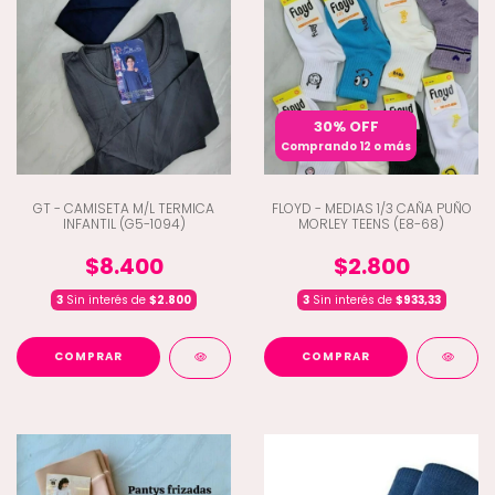
30% OFF
Comprando 12 o más
GT - CAMISETA M/L TERMICA
FLOYD - MEDIAS 1/3 CAÑA PUÑO
INFANTIL (G5-1094)
MORLEY TEENS (E8-68)
$8.400
$2.800
3
Sin interés de
$2.800
3
Sin interés de
$933,33
COMPRAR
COMPRAR