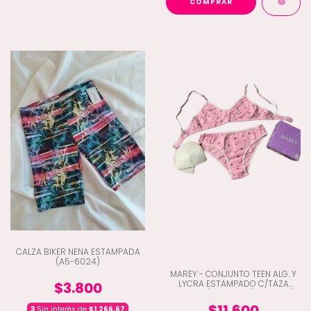
COMPRAR
CALZA BIKER NENA ESTAMPADA
(A5-6024)
MAREY - CONJUNTO TEEN ALG. Y
LYCRA ESTAMPADO C/TAZA
$3.800
DESM. C/VEDETINA (C3-3028)
$11.600
3
Sin interés de
$1.266,67