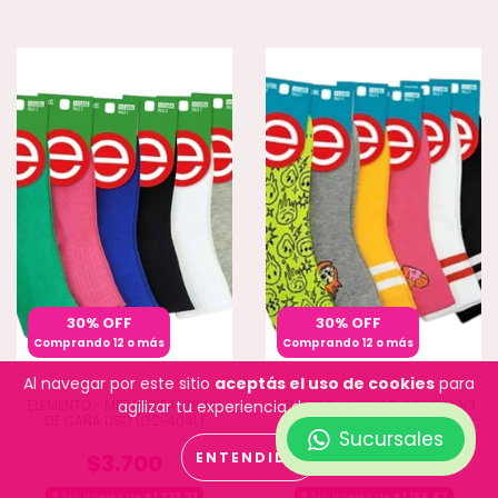
30% OFF
30% OFF
Comprando 12 o más
Comprando 12 o más
Al navegar por este sitio
aceptás el uso de cookies
para
ELEMENTO - MEDIA INFANTIL 1/3
ELEMENTO - MEDIAS JUEVENIL 1/3
agilizar tu experiencia de compra.
DE CAÑA LISO (G2-404L)
DE CAÑA (G2-405)
Sucursales
$3.700
$3.500
ENTENDIDO
3
Sin interés de
$1.233,33
3
Sin interés de
$1.166,67