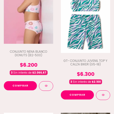
CONJUNTO NENA BLANCO
DONUTS (B2-500)
GT- CONJUNTO JUVENIL TOP Y
$6.200
CALZA BIKER (G5-18)
$6.300
3
Sin interés de
$2.066,67
3
Sin interés de
$2.100
COMPRAR
COMPRAR