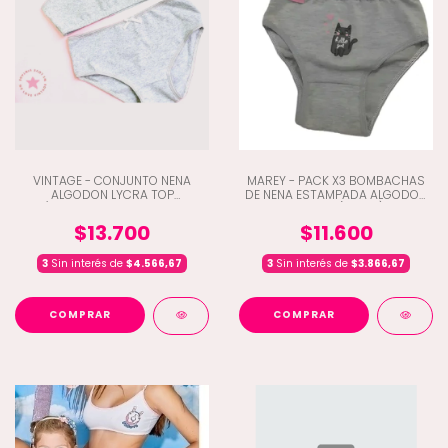
VINTAGE - CONJUNTO NENA
MAREY - PACK X3 BOMBACHAS
ALGODON LYCRA TOP
DE NENA ESTAMPADA ALGODON
C/BOMBACHA ESTAMPADO
Y LYCRA (C3-75)
(B5-454)
$13.700
$11.600
3
Sin interés de
$4.566,67
3
Sin interés de
$3.866,67
COMPRAR
COMPRAR