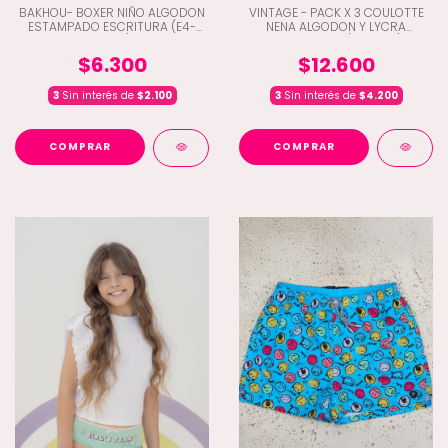
BAKHOU- BOXER NIÑO ALGODON
VINTAGE - PACK X 3 COULOTTE
ESTAMPADO ESCRITURA (E4-
NENA ALGODON Y LYCRA
4042)
ESTAMPADO (B5-202)
$6.300
$12.600
3
Sin interés de
$2.100
3
Sin interés de
$4.200
COMPRAR
COMPRAR