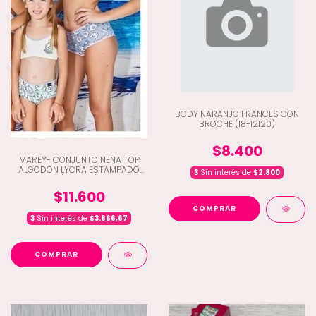
BODY NARANJO FRANCES CON
BROCHE (I8-12120)
$8.400
MAREY- CONJUNTO NENA TOP
ALGODON LYCRA ESTAMPADO
3
Sin interés de
$2.800
(C3-740)
$11.600
COMPRAR
3
Sin interés de
$3.866,67
COMPRAR