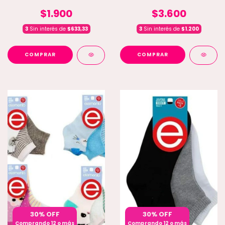
$1.900
$3.600
3
Sin interés de
$633,33
3
Sin interés de
$1.200
COMPRAR
COMPRAR
30% OFF
30% OFF
Comprando 12 o más
Comprando 12 o más