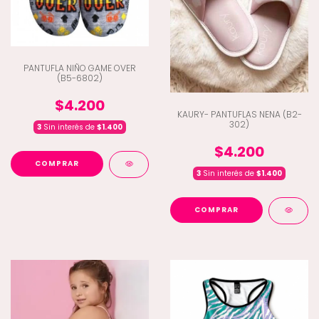
PANTUFLA NIÑO GAME OVER
(B5-6802)
$4.200
KAURY- PANTUFLAS NENA (B2-
302)
3
Sin interés de
$1.400
$4.200
COMPRAR
3
Sin interés de
$1.400
COMPRAR