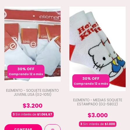
30% OFF
Comprando 12 o más
30% OFF
Comprando 12 o más
ELEMENTO - SOQUETE ELEMENTO
JUVENIL LISA (G2-1051)
ELEMENTO - MEDIAS SOQUETE
ESTAMPADO (G2-5802)
$3.200
$3.000
3
Sin interés de
$1.066,67
3
Sin interés de
$1.000
COMPRAR