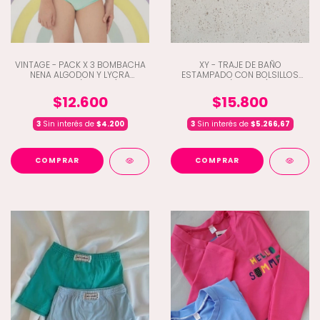
VINTAGE - PACK X 3 BOMBACHA
XY - TRAJE DE BAÑO
NENA ALGODON Y LYCRA
ESTAMPADO CON BOLSILLOS
ESTAMP. (B5-204)
JOY (D2-554)
$12.600
$15.800
3
Sin interés de
$4.200
3
Sin interés de
$5.266,67
COMPRAR
COMPRAR