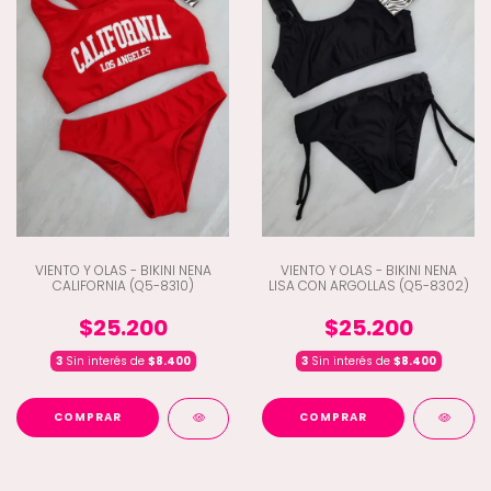
VIENTO Y OLAS - BIKINI NENA
VIENTO Y OLAS - BIKINI NENA
CALIFORNIA (Q5-8310)
LISA CON ARGOLLAS (Q5-8302)
$25.200
$25.200
3
Sin interés de
$8.400
3
Sin interés de
$8.400
COMPRAR
COMPRAR