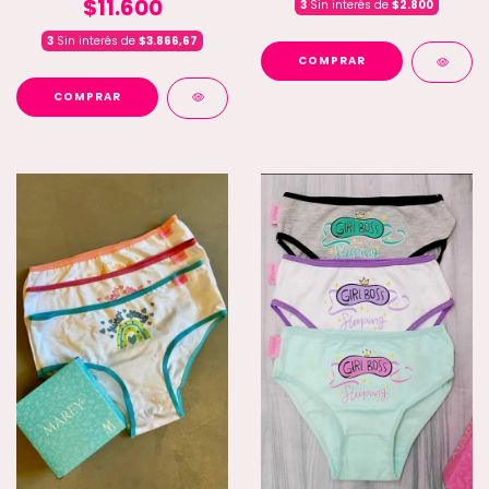
$11.600
3
Sin interés de
$2.800
3
Sin interés de
$3.866,67
COMPRAR
COMPRAR