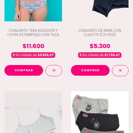
CONJUNTO TEEN ALGODON Y
CONJUNTO DE NENA CON
LYCRA ESTAMPADO CON TAZA
CULOTTE (C3-1001)
DESMONTABLE (C3-3015)
$11.600
$5.300
3
Sin interés de
$3.866,67
3
Sin interés de
$1.766,67
COMPRAR
COMPRAR