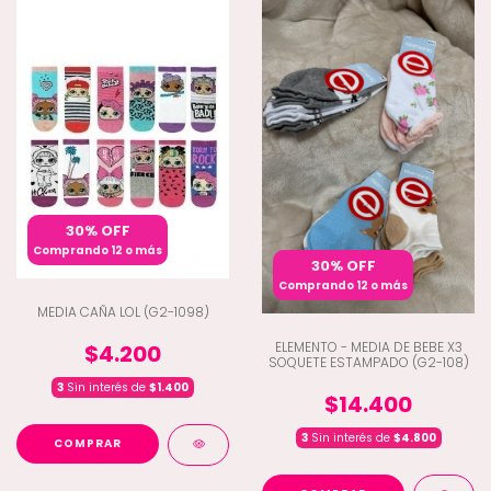
30% OFF
Comprando 12 o más
30% OFF
Comprando 12 o más
MEDIA CAÑA LOL (G2-1098)
ELEMENTO - MEDIA DE BEBE X3
$4.200
SOQUETE ESTAMPADO (G2-108)
3
Sin interés de
$1.400
$14.400
3
Sin interés de
$4.800
COMPRAR