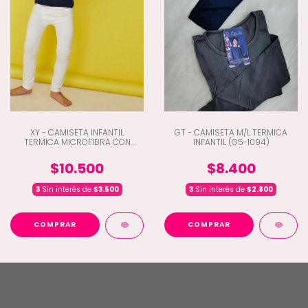
XY - CAMISETA INFANTIL
GT - CAMISETA M/L TERMICA
TERMICA MICROFIBRA CON
INFANTIL (G5-1094)
LYCRA (D2-6050)
$10.500
$8.400
3
Sin interés de
$3.500
3
Sin interés de
$2.800
COMPRAR
COMPRAR