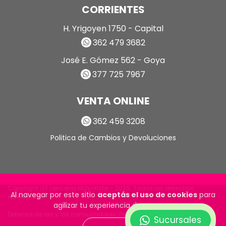
CORRIENTES
H. Yrigoyen 1750 - Capital
362 479 3682
José E. Gómez 562 - Goya
377 725 7967
VENTA ONLINE
362 459 3208
Politica de Cambios y Devoluciones
Copyright GT Lencería Mayorista - 2026. Todos los derechos
Al navegar por este sitio
aceptás el uso de cookies
para
reservados.
agilizar tu experiencia de compra.
Defensa de las y los consumidores. Para reclamos
ingrese aquí
Sucursales