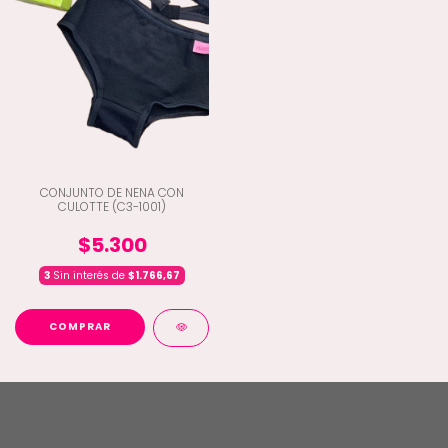
CONJUNTO DE NENA CON
CULOTTE (C3-1001)
$5.300
3
Sin interés de
$1.766,67
COMPRAR