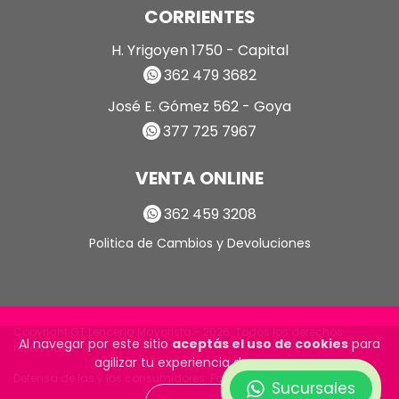
CORRIENTES
H. Yrigoyen 1750 - Capital
362 479 3682
José E. Gómez 562 - Goya
377 725 7967
VENTA ONLINE
362 459 3208
Politica de Cambios y Devoluciones
Copyright GT Lencería Mayorista - 2026. Todos los derechos
Al navegar por este sitio
aceptás el uso de cookies
para
reservados.
agilizar tu experiencia de compra.
Defensa de las y los consumidores. Para reclamos
ingrese aquí
Sucursales