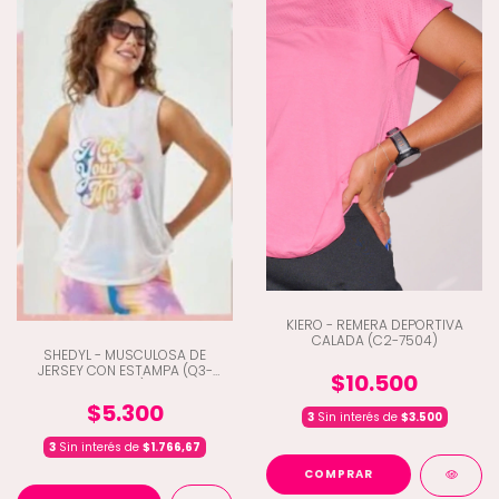
KIERO - REMERA DEPORTIVA
CALADA (C2-7504)
SHEDYL - MUSCULOSA DE
JERSEY CON ESTAMPA (Q3-
$10.500
5220)
$5.300
3
Sin interés de
$3.500
3
Sin interés de
$1.766,67
COMPRAR