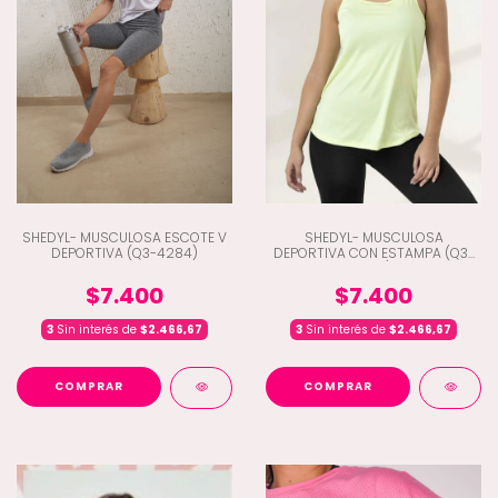
SHEDYL- MUSCULOSA ESCOTE V
SHEDYL- MUSCULOSA
DEPORTIVA (Q3-4284)
DEPORTIVA CON ESTAMPA (Q3-
4281)
$7.400
$7.400
3
Sin interés de
$2.466,67
3
Sin interés de
$2.466,67
COMPRAR
COMPRAR