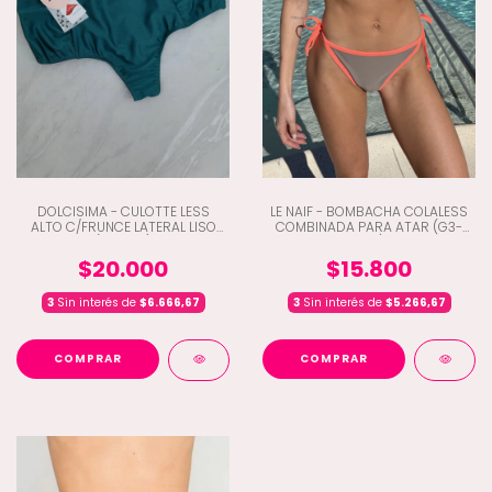
DOLCISIMA - CULOTTE LESS
LE NAIF - BOMBACHA COLALESS
ALTO C/FRUNCE LATERAL LISO
COMBINADA PARA ATAR (G3-
(C5-214)
309)
$20.000
$15.800
3
Sin interés de
$6.666,67
3
Sin interés de
$5.266,67
COMPRAR
COMPRAR