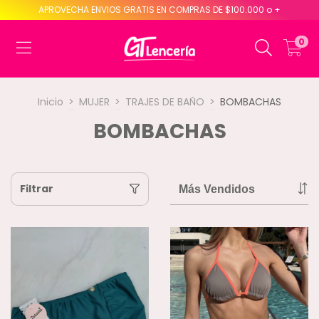
APROVECHA ENVIOS GRATIS EN COMPRAS DE $100.000 o +
0
Inicio
>
MUJER
>
TRAJES DE BAÑO
>
BOMBACHAS
BOMBACHAS
Filtrar