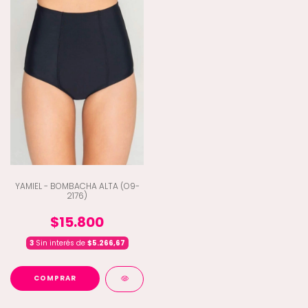
YAMIEL - BOMBACHA ALTA (O9-
2176)
$15.800
3
Sin interés de
$5.266,67
COMPRAR