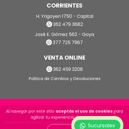
CORRIENTES
H. Yrigoyen 1750 - Capital
362 479 3682
José E. Gómez 562 - Goya
377 725 7967
VENTA ONLINE
362 459 3208
Politica de Cambios y Devoluciones
Copyright GT Lencería Mayorista - 2026. Todos los derechos
Al navegar por este sitio
aceptás el uso de cookies
para
reservados.
agilizar tu experiencia de compra.
Defensa de las y los consumidores. Para reclamos
ingrese aquí
Sucursales