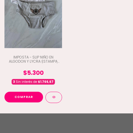
IMPOSTA - SLIP NIÑO EN
ALGODON Y LYCRA ESTAMPA
LOCALIZADA ROCK (D5-280)
$5.300
3
Sin interés de
$1.766,67
COMPRAR