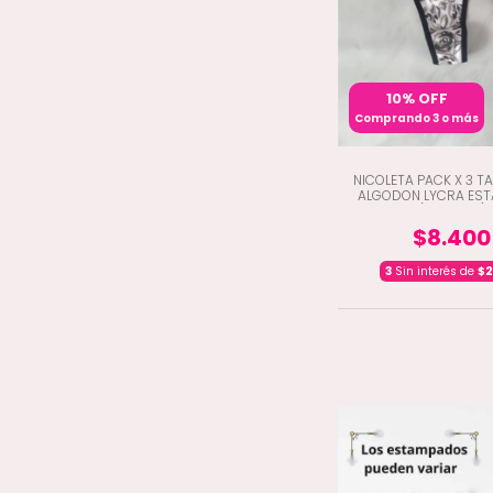
10% OFF
Comprando 3 o más
NICOLETA PACK X 3 T
ALGODON LYCRA ES
(P6-3500)
$8.400
3
Sin interés de
$2