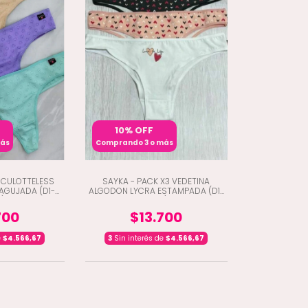
10% OFF
más
Comprando 3 o más
 CULOTTELESS
SAYKA - PACK X3 VEDETINA
AGUJADA (D1-
ALGODON LYCRA ESTAMPADA (D1-
3)
10331)
700
$13.700
e
$4.566,67
3
Sin interés de
$4.566,67