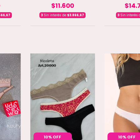
0
$11.600
$14.
566,67
3
Sin interés de
$3.866,67
3
Sin interés
10% OFF
10% OFF