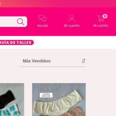
)
0
Ayuda
Mi cuenta
Mi carrito
GUÍA DE TALLES