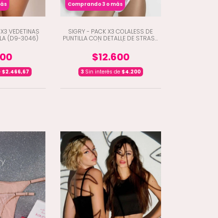
más
Comprando 3 o más
 X3 VEDETINAS
SIGRY - PACK X3 COLALESS DE
LLA (D9-3046)
PUNTILLA CON DETALLE DE STRASS
(A4-7901)
400
$12.600
e
$2.466,67
3
Sin interés de
$4.200