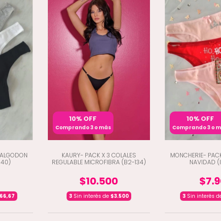
10% OFF
10% OFF
Comprando 3 o más
Comprando 3 o 
S ALGODON
KAURY- PACK X 3 COLALES
MONCHERIE- PACK
040)
REGULABLE MICROFIBRA (B2-134)
NAVIDAD (I
$10.500
$7.
166,67
3
Sin interés de
$3.500
3
Sin interés 