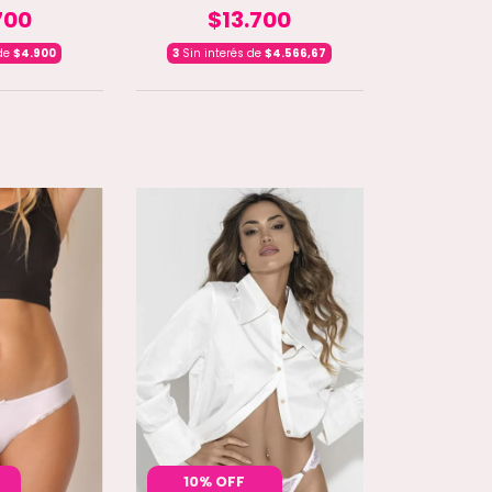
700
$13.700
 de
$4.900
3
Sin interés de
$4.566,67
10% OFF