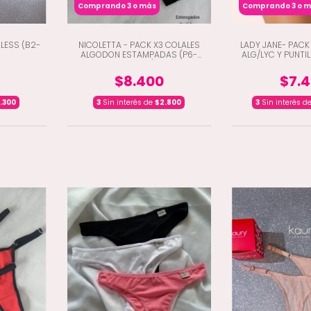
Comprando 3 o más
Comprando 3 o 
LESS (B2-
NICOLETTA - PACK X3 COLALES
LADY JANE- PACK
ALGODON ESTAMPADAS (P6-
ALG/LYC Y PUNTI
20000)
$8.400
$7.
.300
3
Sin interés de
$2.800
3
Sin interés d