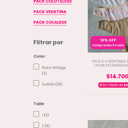
PACK CULOTELESS
PACK VEDETINA
PACK COLALESS
10% OFF
Filtrar por
Comprando 3 o más
Color
PACK X 4 VEDETINAS
LYCRA ESTAMPADAS
Rosa Vintage
(2)
$14.70
Surtido (36)
3
Sin interés de
$4
Talle
1 (3)
2 (6)