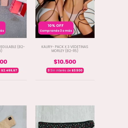
10% OFF
más
Comprando 3 o más
REGULABLE (B2-
KAURY- PACK X 3 VEDETINAS
8)
MORLEY (B2-115)
400
$10.500
e
$2.466,67
3
Sin interés de
$3.500