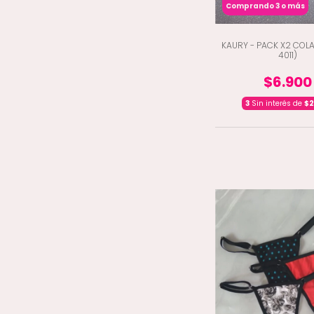
Comprando 3 o más
KAURY - PACK X2 COLA
4011)
$6.900
3
Sin interés de
$2