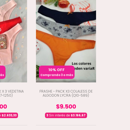
10% OFF
más
Comprando 3 o más
 X 3 VEDETINA
FRASHE - PACK X3 COLALESS DE
7-1250)
ALGODON LYCRA (Q10-589)
900
$9.500
de
$2.633,33
3
Sin interés de
$3.166,67