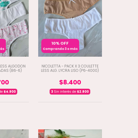
10% OFF
más
Comprando 3 o más
ELESS ALGODON
NICOLETTA - PACK X 3 COULETTE
ADAS (B6-6)
LESS ALG. LYCRA LISO (P6-4000)
700
$8.400
 de
$4.900
3
Sin interés de
$2.800