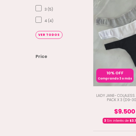
3 (5)
4 (4)
VER TODOS
Price
10% OFF
Comprando 3 o más
LADY JANE- COLALES
PACK X 3 (D9-3
$9.500
3
Sin interés de
$3.