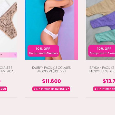
10% OFF
10% OFF
Comprando 3 o más
Comprando 3 o 
COLALESS
KAURY- PACK X 3 COLALES
SAYKA - PACK X3
STAMPADA
ALGODON (B2-122)
MICROFIBRA DES
1051
0
$11.600
$13.
.500
3
Sin interés de
$3.866,67
3
Sin interés d