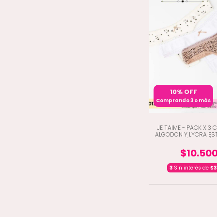
10% OFF
Comprando 3 o más
JE TAIME - PACK X 3 
ALGODON Y LYCRA E
(H5-1012)
$10.50
3
Sin interés de
$3