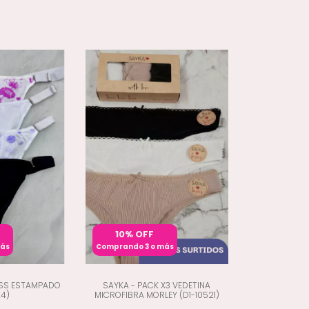
10% OFF
más
Comprando 3 o más
ESS ESTAMPADO
SAYKA - PACK X3 VEDETINA
24)
MICROFIBRA MORLEY (D1-10521)