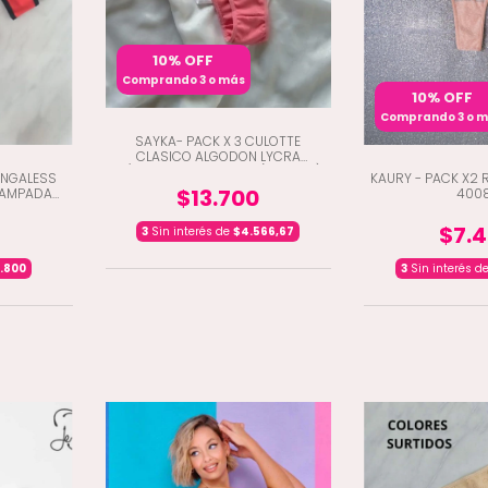
10% OFF
Comprando 3 o más
10% OFF
Comprando 3 o 
SAYKA- PACK X 3 CULOTTE
CLASICO ALGODON LYCRA
C/CINTURA Y PUNTILLA (D1-10132)
ANGALESS
KAURY - PACK X2 
$13.700
TAMPADA
400
$7.
3
Sin interés de
$4.566,67
.800
3
Sin interés d