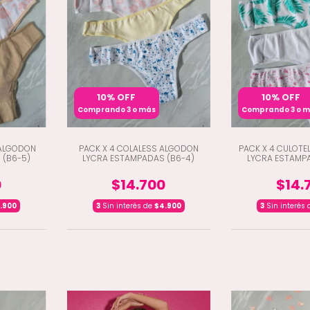
10% OFF
10% OFF
Comprando 3 o más
Comprando 3 o 
 ALGODON
PACK X 4 COLALESS ALGODON
PACK X 4 CULOT
 (B6-5)
LYCRA ESTAMPADAS (B6-4)
LYCRA ESTAMP
0
$14.700
$14.
.900
3
Sin interés de
$4.900
3
Sin interés