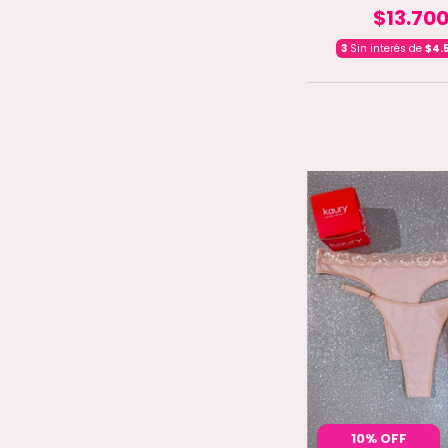
$13.70
3
Sin interés de
$4.
10% OFF