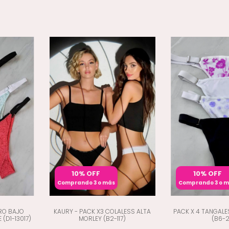
10% OFF
10% OFF
Comprando 3 o más
Comprando 3 o 
IRO BAJO
KAURY - PACK X3 COLALESS ALTA
PACK X 4 TANGAL
(D1-13017)
MORLEY (B2-117)
(B6-