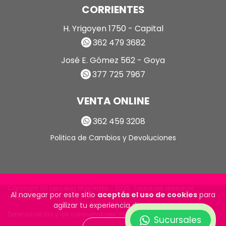
CORRIENTES
H. Yrigoyen 1750 - Capital
362 479 3682
José E. Gómez 562 - Goya
377 725 7967
VENTA ONLINE
362 459 3208
Politica de Cambios y Devoluciones
Copyright GT Lencería Mayorista - 2026. Todos los derechos
Al navegar por este sitio
aceptás el uso de cookies
para
reservados.
agilizar tu experiencia de compra.
Defensa de las y los consumidores. Para reclamos
ingrese aquí
Sucursales