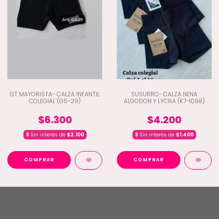
GT MAYORISTA- CALZA INFANTIL
SUSURRO- CALZA NENA
COLEGIAL (G5-29)
ALGODON Y LYCRA (K7-1098)
$6.300
$4.200
3
Sin interés de
$2.100
3
Sin interés de
$1.400
COMPRAR
COMPRAR