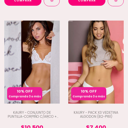
COMPRAR
COMPRAR
10% OFF
10% OFF
Comprando 3 o más
Comprando 3 o más
KAURY - CONJUNTO DE
KAURY - PACK X3 VEDETINA
PUNTILLA-CORPIÑO C/ARCO +
ALGODON (B2-P161)
COLALES (B2-8248)
$10.500
$7.400