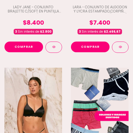
LADY JANE - CONJUNTO
LARA - CONJUNTO DE ALGODON
BRALETTE C/SOFT EN PUNTILLA
Y LYCRA ESTAMPADO,CORPIÑO
C/TANGALESS (D9-2024)
TRIANGULO VEDETINA (D6-4172)
$8.400
$7.400
3
Sin interés de
$2.800
3
Sin interés de
$2.466,67
COMPRAR
COMPRAR