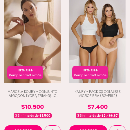
10% OFF
10% OFF
Comprando 3 o más
Comprando 3 o más
MARCELA KOURY - CONJUNTO
KAURY - PACK X3 COLALESS
ALGODON LYCRA TRIANGULO
MICROFIBRA (B2-P162)
C/COLALESS (A1-5727)
$10.500
$7.400
3
Sin interés de
$3.500
3
Sin interés de
$2.466,67