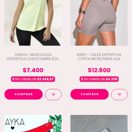
SHEDYL- MUSCULOSA
KIERO - CALZA DEPORTIVA
DEPORTIVA CON ESTAMPA (Q3-
CORTA MICROFIBRA LISA
4281)
CINTUTA V (C2-7304)
$7.400
$12.600
3
Sin interés de
$2.466,67
3
Sin interés de
$4.200
COMPRAR
COMPRAR