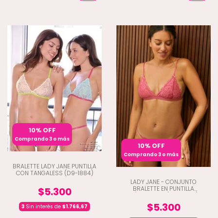
10% OFF
Comprando 3 o más
10% OFF
Comprando 3 o más
BRALETTE LADY JANE PUNTILLA
CON TANGALESS (D9-1884)
LADY JANE - CONJUNTO
BRALETTE EN PUNTILLA
$5.300
C/TANGALES (D9-2062)
$5.300
3
Sin interés de
$1.766,67