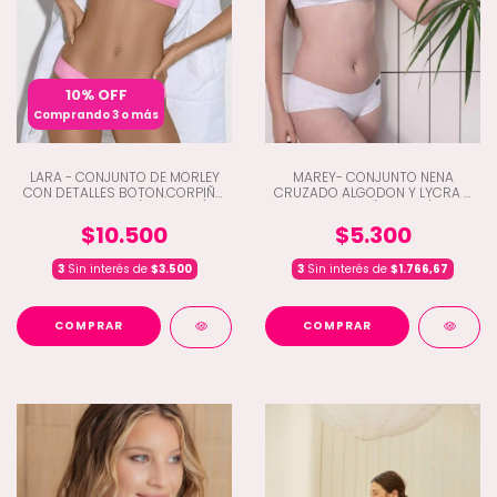
10% OFF
Comprando 3 o más
LARA - CONJUNTO DE MORLEY
MAREY- CONJUNTO NENA
CON DETALLES BOTON.CORPIÑO
CRUZADO ALGODON Y LYCRA Y
TOP COLALESS (D6-4280)
CULOTTE (C3-500)
$10.500
$5.300
3
Sin interés de
$3.500
3
Sin interés de
$1.766,67
COMPRAR
COMPRAR