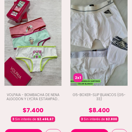
2x1
VOLPAIA - BOMBACHA DE NENA
G5-BOXER-SLIP BLANCOS (G5-
ALGODON Y LYCRA ESTAMPADA
33)
X3 (K9-10)
$7.400
$8.400
3
Sin interés de
$2.466,67
3
Sin interés de
$2.800