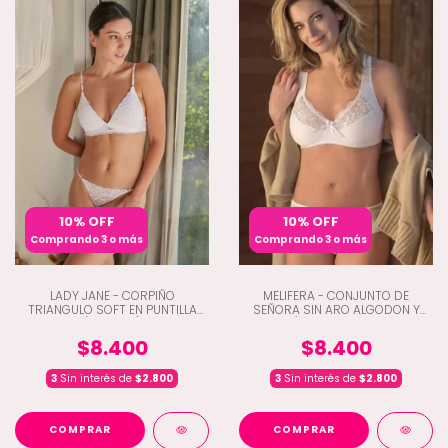
10% OFF
10% OFF
Comprando 3 o más
Comprando 3 o más
LADY JANE - CORPIÑO
MELIFERA - CONJUNTO DE
TRIANGULO SOFT EN PUNTILLA
SEÑORA SIN ARO ALGODON Y
(D9-1760)
LYCRA C/PUNTILLA Y BOMBACHA
TIRO CORTO (Q8-905)
$8.400
$8.400
3
Sin interés de
$2.800
3
Sin interés de
$2.800
COMPRAR
COMPRAR