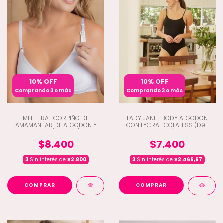
10% OFF
10% OFF
Comprando 3 o más
Comprando 3 o más
MELEFIRA -CORPIÑO DE
LADY JANE- BODY ALGODON
AMAMANTAR DE ALGODON Y
CON LYCRA- COLALESS (D9-
LYCRA (Q8-990)
1978)
$8.400
$7.400
3
Sin interés de
$2.800
3
Sin interés de
$2.466,67
COMPRAR
COMPRAR