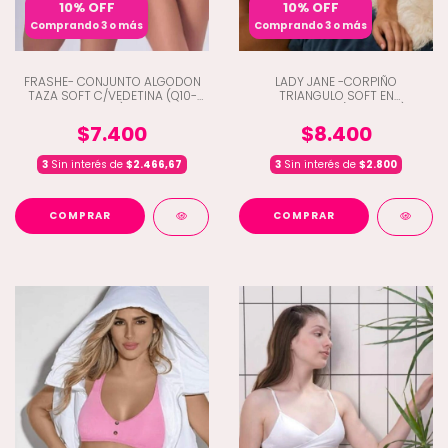
10% OFF
10% OFF
Comprando 3 o más
Comprando 3 o más
FRASHE- CONJUNTO ALGODON
LADY JANE -CORPIÑO
TAZA SOFT C/VEDETINA (Q10-
TRIANGULO SOFT EN
537)
MICROFIBRA (D9-2042)
$7.400
$8.400
3
Sin interés de
$2.466,67
3
Sin interés de
$2.800
COMPRAR
COMPRAR