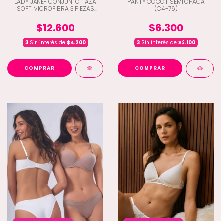
LADY JANE- CONJUNTO TAZA
PANTY COCOT SEMI OPACA
SOFT MICROFIBRA 3 PIEZAS
(C4-76)
(D9-2054)
$12.600
$6.300
3
Sin interés de
$4.200
3
Sin interés de
$2.100
COMPRAR
COMPRAR