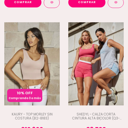
COMPRAR
COMPRAR
10% OFF
Comprando 3 o más
KAURY - TOP MORLEY SIN
SHEDYL - CALZA CORTA
COSTURA (B2-8183)
CINTURA ALTA BICOLOR (Q3-
6495)