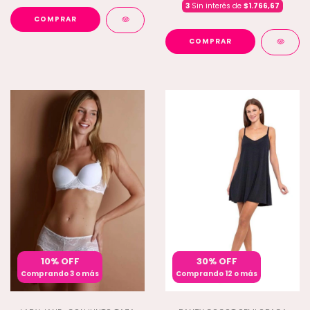
3
Sin interés de
$1.766,67
COMPRAR
COMPRAR
10% OFF
30% OFF
Comprando 3 o más
Comprando 12 o más