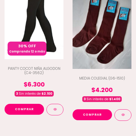
30% OFF
Comprando 12 o más
PANTY COCOT NIÑA ALGODON
(C4-3562)
MEDIA COLEGIAL (G6-1510)
$6.300
$4.200
3
Sin interés de
$2.100
3
Sin interés de
$1.400
COMPRAR
COMPRAR