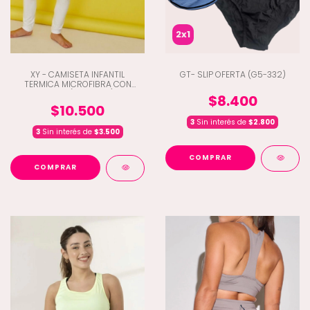
2x1
XY - CAMISETA INFANTIL
GT- SLIP OFERTA (G5-332)
TERMICA MICROFIBRA CON
LYCRA (D2-6050)
$8.400
$10.500
3
Sin interés de
$2.800
3
Sin interés de
$3.500
COMPRAR
COMPRAR