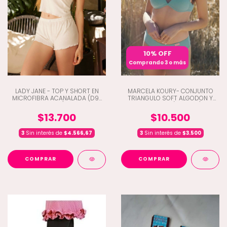
10% OFF
Comprando 3 o más
LADY JANE - TOP Y SHORT EN
MARCELA KOURY- CONJUNTO
MICROFIBRA ACANALADA (D9-
TRIANGULO SOFT ALGODON Y
2162)
CULOTELES (A1-5322)
$13.700
$10.500
3
Sin interés de
$4.566,67
3
Sin interés de
$3.500
COMPRAR
COMPRAR