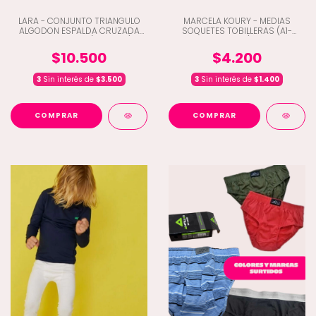
LARA - CONJUNTO TRIANGULO
MARCELA KOURY - MEDIAS
ALGODON ESPALDA CRUZADA
SOQUETES TOBILLERAS (A1-
CON COLALESS (D6-4190)
64102)
$10.500
$4.200
3
Sin interés de
$3.500
3
Sin interés de
$1.400
COMPRAR
COMPRAR