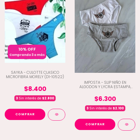
10% OFF
Comprando 3 o más
SAYKA - CULOTTE CLASICO
MICROFIBRA MORELY (D1-10522)
IMPOSTA - SLIP NIÑO EN
ALGODON Y LYCRA ESTAMPA
$8.400
LOCALIZADA ROCK (D5-280)
$6.300
3
Sin interés de
$2.800
3
Sin interés de
$2.100
COMPRAR
COMPRAR