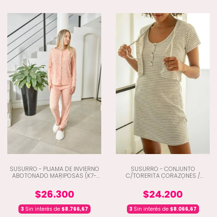
SUSURRO - PIJAMA DE INVIERNO
SUSURRO - CONJUNTO
ABOTONADO MARIPOSAS (K7-
C/TORERITA CORAZONES /
3657)
RAYAS (K7-219)
$26.300
$24.200
3
Sin interés de
$8.766,67
3
Sin interés de
$8.066,67