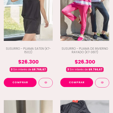
SUSURRO - PIJAMA SATEN (K7-
SUSURRO - PIJAMA DE INVIERNO
1502)
RAYADO (K7-3617)
$26.300
$26.300
3
Sin interés de
$8.766,67
3
Sin interés de
$8.766,67
COMPRAR
COMPRAR