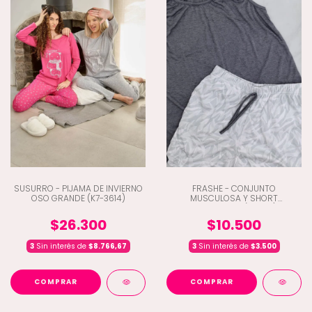
SUSURRO - PIJAMA DE INVIERNO
FRASHE - CONJUNTO
OSO GRANDE (K7-3614)
MUSCULOSA Y SHORT
ESTAMPADO (Q10-10)
$26.300
$10.500
3
Sin interés de
$8.766,67
3
Sin interés de
$3.500
COMPRAR
COMPRAR