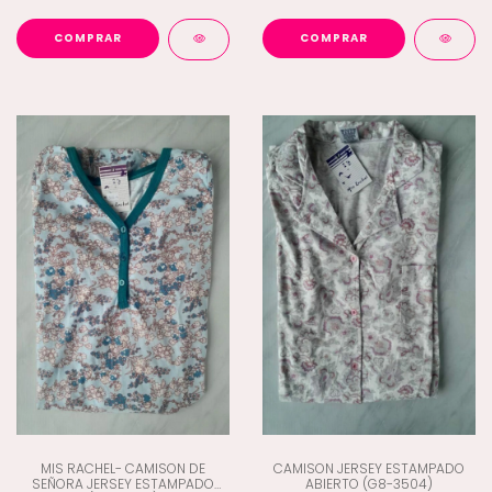
COMPRAR
COMPRAR
MIS RACHEL- CAMISON DE
CAMISON JERSEY ESTAMPADO
SEÑORA JERSEY ESTAMPADO
ABIERTO (G8-3504)