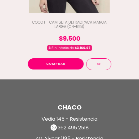
COCOT - CAMISETA ULTRAOPACA MANGA
LARGA (C4-5151)
$9.500
3
Sin interés de
$3.166,67
COMPRAR
CHACO
Vedia 145 - Resistencia
362 495 2518
Av. Alvear 1185 - Resistencia