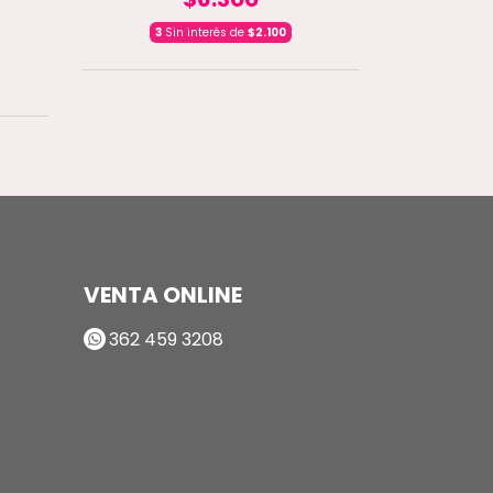
DI
3
Sin interés de
$2.100
3
Sin
VENTA ONLINE
362 459 3208