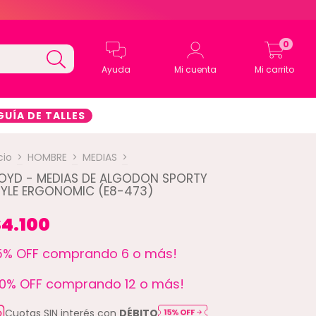
0
Ayuda
Mi cuenta
Mi carrito
GUÍA DE TALLES
cio
>
HOMBRE
>
MEDIAS
>
LOYD - MEDIAS DE ALGODON SPORTY
TYLE ERGONOMIC (E8-473)
4.100
15% OFF comprando 6 o más!
30% OFF comprando 12 o más!
Cuotas SIN interés con
DÉBITO