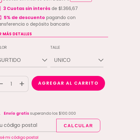
3
Cuotas sin interés
de
$1.366,67
5% de descuento
pagando con
ansferencia o depósito bancario
R MÁS DETALLES
LOR
TALLE
vío gratis
$100.000
Envío gratis
superando los
$100.000
CALCULAR
CAMBIAR CP
regas para el CP:
 sé mi código postal