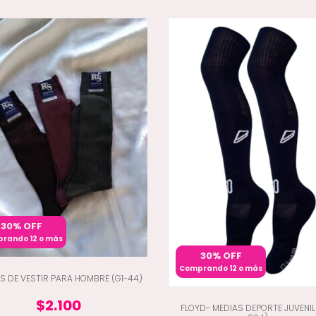
30% OFF
rando 12 o más
30% OFF
Comprando 12 o más
S DE VESTIR PARA HOMBRE (G1-44)
$2.100
FLOYD- MEDIAS DEPORTE JUVENIL