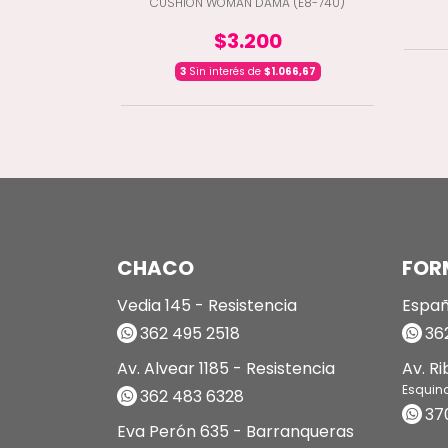
8-1421)
CUSHION WOMAN DAMA (E8-740)
$3.200
1.300
3
Sin interés de
$1.066,67
CHACO
FOR
Vedia 145 - Resistencia
Españ
362 495 2518
362
Av. Alvear 1185 - Resistencia
Av. R
Esquin
362 483 6328
37
Eva Perón 635 - Barranqueras