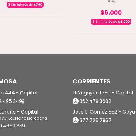
804)
3
Sin interés de
$700
$6.000
3
Sin interés de
$2.000
MOSA
CORRIENTES
a 444 - Capital
H. Yrigoyen 1750 - Capital
 495 2499
362 479 3682
ibereña - Capital
José E. Gómez 562 - Goya
a Av. Laureano Maradona
377 725 7967
0 4659 839