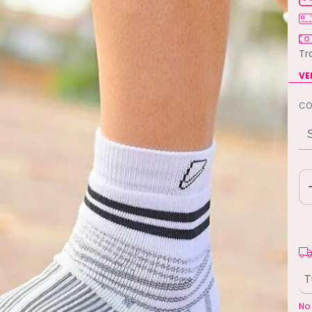
Tr
VE
CO
En
Ent
No