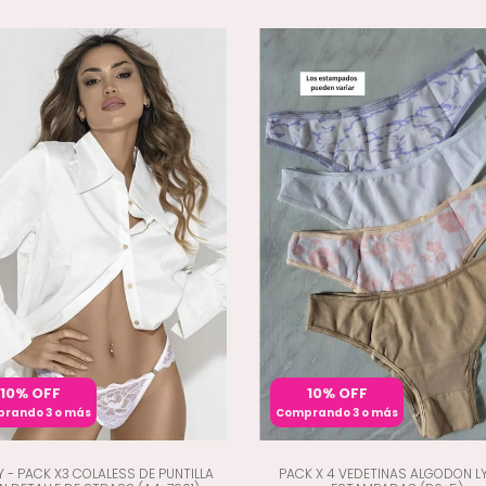
10% OFF
10% OFF
rando 3 o más
Comprando 3 o más
Y - PACK X3 COLALESS DE PUNTILLA
PACK X 4 VEDETINAS ALGODON L