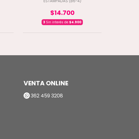
ESTAMPADAS (B6-4)
LYCRA E
$14.700
3
Sin interés de
$4.900
3
Sin i
VENTA ONLINE
362 459 3208