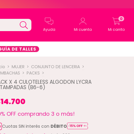
0
Ayuda
Mi cuenta
Mi carrito
GUÍA DE TALLES
cio
>
MUJER
>
CONJUNTO DE LENCERIA
>
OMBACHAS
>
PACKS
>
ACK X 4 CULOTELESS ALGODON LYCRA
STAMPADAS (B6-6)
14.700
10% OFF comprando 3 o más!
Cuotas SIN interés con
DÉBITO