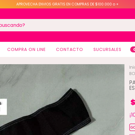
APROVECHA ENVIOS GRATIS EN COMPRAS DE $100.000 o +
COMPRA ON LINE
CONTACTO
SUCURSALES
Ini
B
P
E
$
¡