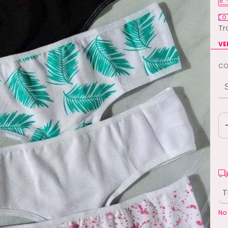
Tr
VE
CO
En
Ent
No