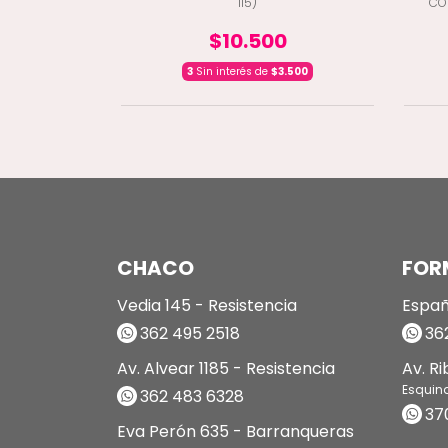
115)
CO
0
$10.500
866,67
3
Sin interés de
$3.500
CHACO
FOR
Vedia 145 - Resistencia
Españ
362 495 2518
362
Av. Alvear 1185 - Resistencia
Av. R
Esquin
362 483 6328
37
Eva Perón 635 - Barranqueras