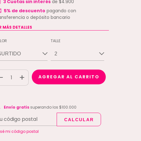
3
Cuotas sin interés
de
$4.900
5% de descuento
pagando con
ansferencia o depósito bancario
R MÁS DETALLES
LOR
TALLE
vío gratis
$100.000
Envío gratis
superando los
$100.000
CALCULAR
CAMBIAR CP
regas para el CP:
 sé mi código postal