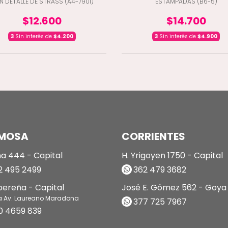
N DETALLE DE STRASS (A4-7901)
ESTAMPADAS (B6-5)
$12.600
$14.700
3
Sin interés de
$4.200
3
Sin interés de
$4.900
MOSA
CORRIENTES
a 444 - Capital
H. Yrigoyen 1750 - Capital
 495 2499
362 479 3682
ibereña - Capital
José E. Gómez 562 - Goya
a Av. Laureano Maradona
377 725 7967
0 4659 839