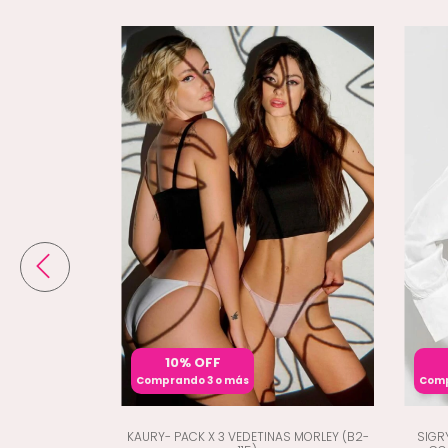
10% OFF
Comprando 3 o más
Comp
S ALTA MORLEY
KAURY- PACK X 3 VEDETINAS MORLEY (B2-
SIGR